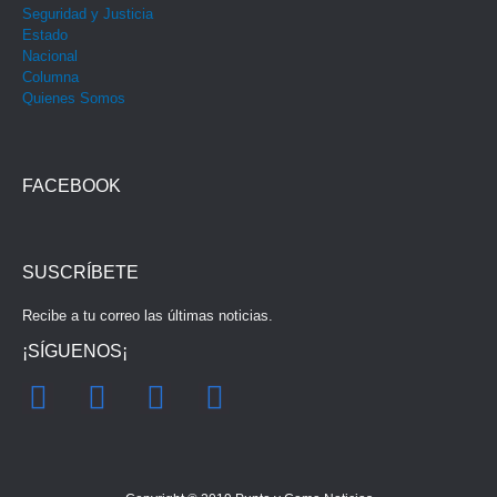
Seguridad y Justicia
Estado
Nacional
Columna
Quienes Somos
FACEBOOK
SUSCRÍBETE
Recibe a tu correo las últimas noticias.
¡SÍGUENOS¡
F
I
Y
T
a
n
o
w
c
s
u
i
e
t
t
t