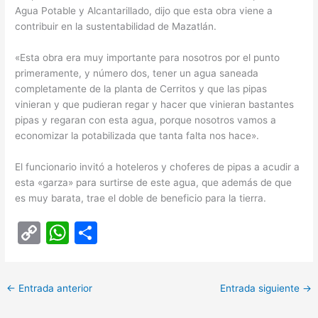
Agua Potable y Alcantarillado, dijo que esta obra viene a
contribuir en la sustentabilidad de Mazatlán.
«Esta obra era muy importante para nosotros por el punto
primeramente, y número dos, tener un agua saneada
completamente de la planta de Cerritos y que las pipas
vinieran y que pudieran regar y hacer que vinieran bastantes
pipas y regaran con esta agua, porque nosotros vamos a
economizar la potabilizada que tanta falta nos hace».
El funcionario invitó a hoteleros y choferes de pipas a acudir a
esta «garza» para surtirse de este agua, que además de que
es muy barata, trae el doble de beneficio para la tierra.
C
W
C
o
h
o
p
at
m
←
Entrada anterior
Entrada siguiente
→
y
s
p