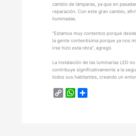
cambio de lámparas, ya que en pasadas
reparación. Con este gran cambio, afir
iluminadas.
“Estamos muy contentos porque desde
la gente contentísima porque ya nos m
irse hizo esta obra”, agregó.
La instalación de las luminarias LED no
contribuye significativamente a la segu
todos sus habitantes, creando un ento
C
W
C
o
h
o
p
at
m
y
s
p
Li
A
ar