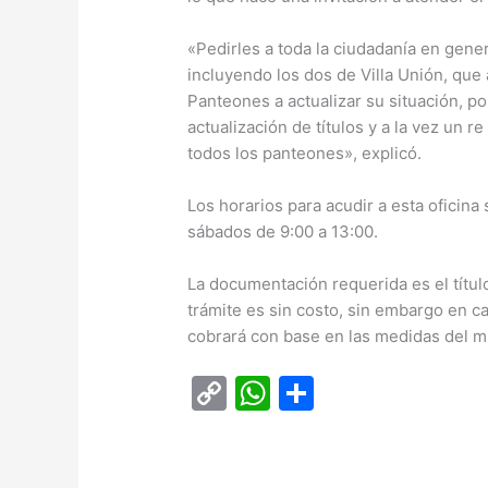
«Pedirles a toda la ciudadanía en gene
incluyendo los dos de Villa Unión, que
Panteones a actualizar su situación, 
actualización de títulos y a la vez un
todos los panteones», explicó.
Los horarios para acudir a esta oficina
sábados de 9:00 a 13:00.
La documentación requerida es el títu
trámite es sin costo, sin embargo en c
cobrará con base en las medidas del m
C
W
C
o
h
o
p
at
m