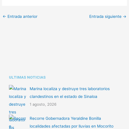
p
h
C
y
a
o
←
Entrada anterior
Entrada siguiente
→
L
t
m
i
s
p
n
A
a
k
p
r
p
t
i
ULTIMAS NOTICIAS
r
Marina localiza y destruye tres laboratorios
clandestinos en el estado de Sinaloa
1 agosto, 2026
Recorre Gobernadora Yeraldine Bonilla
localidades afectadas por lluvias en Mocorito