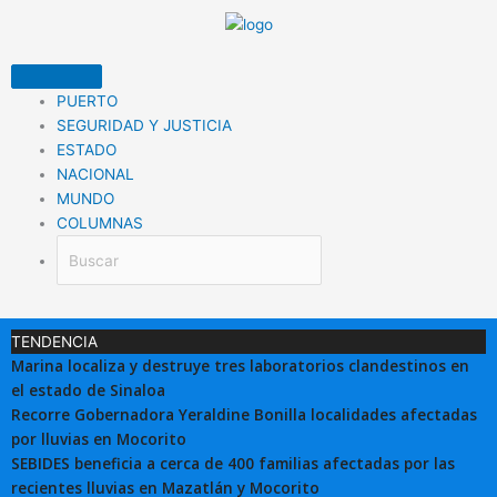
Ir
al
contenido
PUERTO
SEGURIDAD Y JUSTICIA
ESTADO
NACIONAL
MUNDO
COLUMNAS
TENDENCIA
Marina localiza y destruye tres laboratorios clandestinos en
el estado de Sinaloa
Recorre Gobernadora Yeraldine Bonilla localidades afectadas
por lluvias en Mocorito
SEBIDES beneficia a cerca de 400 familias afectadas por las
recientes lluvias en Mazatlán y Mocorito