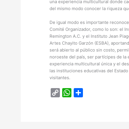
una experiencia multicultural donde c
del mismo modo conocer la riqueza que
De igual modo es importante reconocer 
Comité Organizador, como lo son: el Ins
Remington A.C. y el Instituto Jean Piag
Artes Chayito Garzón (ESBA), aportando
será abierto al público sin costo, perm
noroeste del país, ser partícipes de l
experiencia multicultural única y el des
las instituciones educativas del Estad
visitantes.
C
W
C
o
h
o
p
at
m
y
s
p