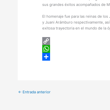
sus grandes éxitos acompañados de Ma
El homenaje fue para las reinas de los
y Juani Arámburo respectivamente, así
exitosa trayectoria en el mundo de la ó
C
o
W
p
h
C
y
a
o
L
t
m
i
s
p
←
Entrada anterior
n
A
a
k
p
r