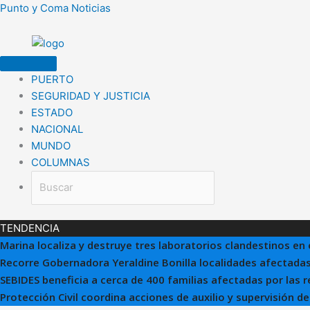
Ir
Punto y Coma Noticias
al
contenido
PUERTO
SEGURIDAD Y JUSTICIA
ESTADO
NACIONAL
MUNDO
COLUMNAS
TENDENCIA
Marina localiza y destruye tres laboratorios clandestinos en 
Recorre Gobernadora Yeraldine Bonilla localidades afectadas
SEBIDES beneficia a cerca de 400 familias afectadas por las 
Protección Civil coordina acciones de auxilio y supervisión d