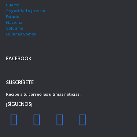
Puerto
Seguridad y Justicia
Estado
Nacional
Columna
Quienes Somos
FACEBOOK
SUSCRÍBETE
Recibe a tu correo las últimas noticias.
¡SÍGUENOS¡
F
I
Y
T
a
n
o
w