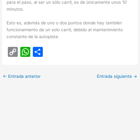
para el paso, al ser un sólo carril, es de únicamente unos 10
minutos.
Esto es, además de uno o dos puntos donde hay también
funcionamiento de un solo carril, debido al mantenimiento
constante de la autopista.
C
W
C
o
h
o
p
at
m
←
Entrada anterior
Entrada siguiente
→
y
s
p
Li
A
ar
n
p
tir
k
p