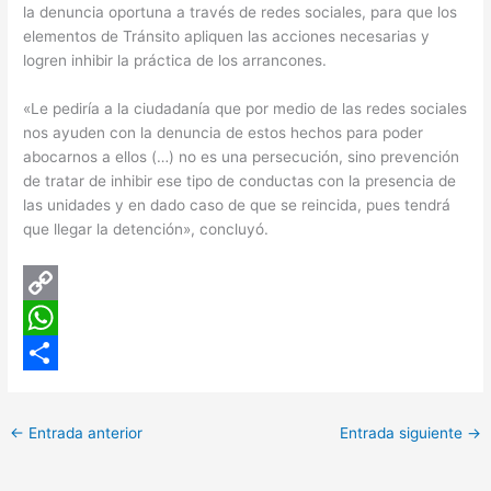
la denuncia oportuna a través de redes sociales, para que los
elementos de Tránsito apliquen las acciones necesarias y
logren inhibir la práctica de los arrancones.
«Le pediría a la ciudadanía que por medio de las redes sociales
nos ayuden con la denuncia de estos hechos para poder
abocarnos a ellos (…) no es una persecución, sino prevención
de tratar de inhibir ese tipo de conductas con la presencia de
las unidades y en dado caso de que se reincida, pues tendrá
que llegar la detención», concluyó.
C
o
W
p
h
C
y
a
o
←
Entrada anterior
Entrada siguiente
→
L
t
m