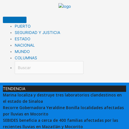
Ir
al
contenido
PUERTO
SEGURIDAD Y JUSTICIA
ESTADO
NACIONAL
MUNDO
COLUMNAS
TENDENCIA
Marina localiza y destruye tres laboratorios clandestinos en
el estado de Sinaloa
Recorre Gobernadora Yeraldine Bonilla localidades afectadas
por lluvias en Mocorito
SEBIDES beneficia a cerca de 400 familias afectadas por las
recientes lluvias en Mazatlán y Mocorito