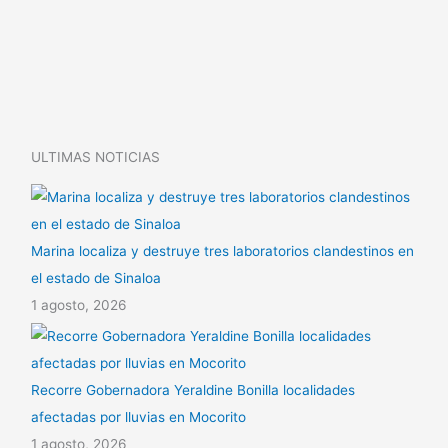
i
s
p
n
A
a
k
p
r
p
t
i
ULTIMAS NOTICIAS
r
Marina localiza y destruye tres laboratorios clandestinos en
el estado de Sinaloa
1 agosto, 2026
Recorre Gobernadora Yeraldine Bonilla localidades
afectadas por lluvias en Mocorito
1 agosto, 2026