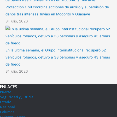
Protección Civil coordina acciones de auxilio y supervisión de
daños tras intensas lluvias en Mocorito y Guasave
31 julio, 2026
En la última semana, el Grupo Interinstitucional recuperó 52
vehículos robados, detuvo a 38 personas y aseguró 43 armas
de fuego
31 julio, 2026
ENLACES
Puerto
Seguridad y Justicia
Estado
Nacional
Columna
Quienes Somos