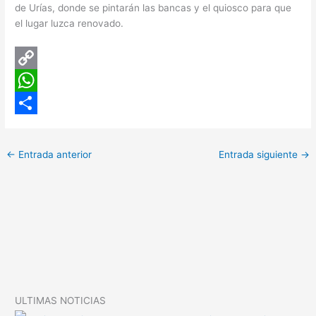
de Urías, donde se pintarán las bancas y el quiosco para que
el lugar luzca renovado.
C
o
W
p
h
C
y
a
o
←
Entrada anterior
Entrada siguiente
→
L
t
m
i
s
p
n
A
a
k
p
r
p
t
i
ULTIMAS NOTICIAS
r