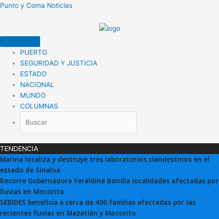
Ir
Punto y Coma Noticias
al
contenido
PUERTO
SEGURIDAD Y JUSTICIA
ESTADO
NACIONAL
MUNDO
COLUMNAS
TENDENCIA
Marina localiza y destruye tres laboratorios clandestinos en el
estado de Sinaloa
Recorre Gobernadora Yeraldine Bonilla localidades afectadas por
lluvias en Mocorito
SEBIDES beneficia a cerca de 400 familias afectadas por las
recientes lluvias en Mazatlán y Mocorito