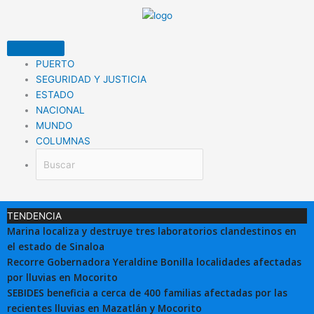
Ir
al
contenido
PUERTO
SEGURIDAD Y JUSTICIA
ESTADO
NACIONAL
MUNDO
COLUMNAS
TENDENCIA
Marina localiza y destruye tres laboratorios clandestinos en
el estado de Sinaloa
Recorre Gobernadora Yeraldine Bonilla localidades afectadas
por lluvias en Mocorito
SEBIDES beneficia a cerca de 400 familias afectadas por las
recientes lluvias en Mazatlán y Mocorito