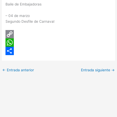
Baile de Embajadoras
– 04 de marzo
Segundo Desfile de Carnaval
C
o
W
p
h
C
y
a
o
←
Entrada anterior
Entrada siguiente
→
L
t
m
i
s
p
n
A
a
k
p
r
p
t