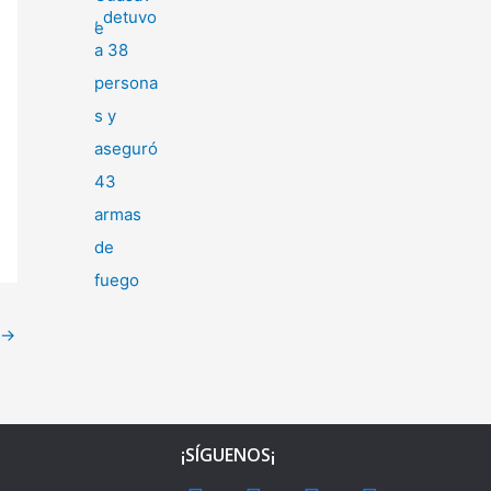
→
¡SÍGUENOS¡