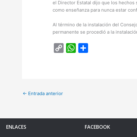
el Director Estatal dijo que los hecho
como enseñanza para nunca estar conf
Al término de la instalación del Consej
permanente se procedió a la instalació
C
W
C
o
h
o
p
at
m
y
s
p
Li
A
ar
←
Entrada anterior
n
p
tir
k
p
ENLACES
FACEBOOK