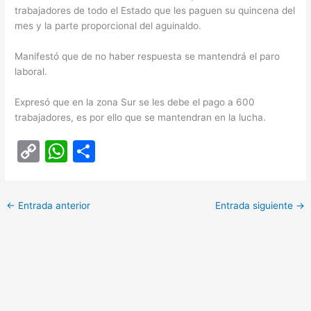
trabajadores de todo el Estado que les paguen su quincena del
mes y la parte proporcional del aguinaldo.
Manifestó que de no haber respuesta se mantendrá el paro
laboral.
Expresó que en la zona Sur se les debe el pago a 600
trabajadores, es por ello que se mantendran en la lucha.
C
W
C
o
h
o
p
at
m
←
Entrada anterior
Entrada siguiente
→
y
s
p
Li
A
ar
n
p
tir
k
p