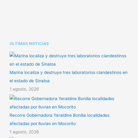
n
A
a
k
p
r
p
t
i
ULTIMAS NOTICIAS
r
Marina localiza y destruye tres laboratorios clandestinos en
el estado de Sinaloa
1 agosto, 2026
Recorre Gobernadora Yeraldine Bonilla localidades
afectadas por lluvias en Mocorito
1 agosto, 2026