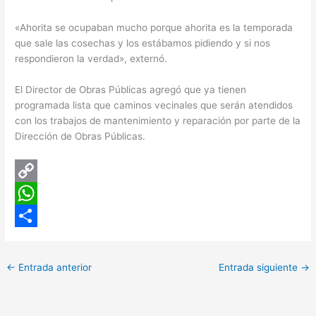
«Ahorita se ocupaban mucho porque ahorita es la temporada
que sale las cosechas y los estábamos pidiendo y si nos
respondieron la verdad», externó.
El Director de Obras Públicas agregó que ya tienen
programada lista que caminos vecinales que serán atendidos
con los trabajos de mantenimiento y reparación por parte de la
Dirección de Obras Públicas.
C
o
W
p
h
C
y
a
o
←
Entrada anterior
Entrada siguiente
→
L
t
m
i
s
p