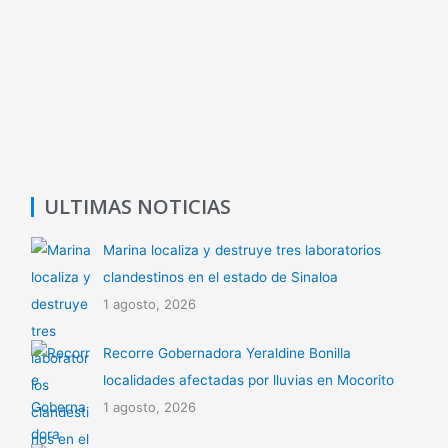
y
s
p
Li
A
ar
n
p
tir
k
p
ULTIMAS NOTICIAS
Marina localiza y destruye tres laboratorios
clandestinos en el estado de Sinaloa
1 agosto, 2026
Recorre Gobernadora Yeraldine Bonilla
localidades afectadas por lluvias en Mocorito
1 agosto, 2026