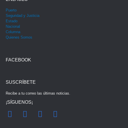
Puerto
Seguridad y Justicia
Estado
Nacional
Columna
Quienes Somos
FACEBOOK
SUSCRÍBETE
Recibe a tu correo las últimas noticias.
¡SÍGUENOS¡
F
I
Y
T
a
n
o
w