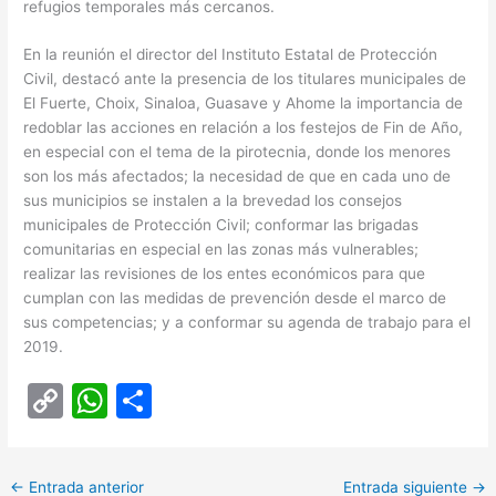
refugios temporales más cercanos.
En la reunión el director del Instituto Estatal de Protección
Civil, destacó ante la presencia de los titulares municipales de
El Fuerte, Choix, Sinaloa, Guasave y Ahome la importancia de
redoblar las acciones en relación a los festejos de Fin de Año,
en especial con el tema de la pirotecnia, donde los menores
son los más afectados; la necesidad de que en cada uno de
sus municipios se instalen a la brevedad los consejos
municipales de Protección Civil; conformar las brigadas
comunitarias en especial en las zonas más vulnerables;
realizar las revisiones de los entes económicos para que
cumplan con las medidas de prevención desde el marco de
sus competencias; y a conformar su agenda de trabajo para el
2019.
C
W
C
o
h
o
p
at
m
←
Entrada anterior
Entrada siguiente
→