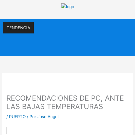
Ir
al
contenido
TENDENCIA
RECOMENDACIONES DE PC, ANTE
LAS BAJAS TEMPERATURAS
/
PUERTO
/ Por
Jose Angel