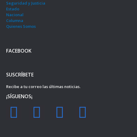
Seguridad y Justicia
Estado
Nacional
Columna
Quienes Somos
FACEBOOK
SUSCRÍBETE
Recibe a tu correo las últimas noticias.
¡SÍGUENOS¡
F
I
Y
T
a
n
o
w