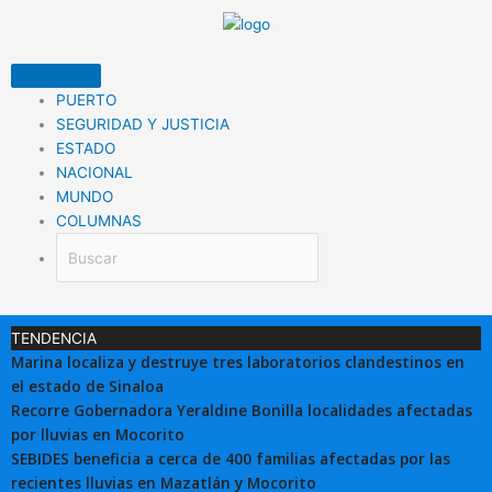
Ir
al
contenido
PUERTO
SEGURIDAD Y JUSTICIA
ESTADO
NACIONAL
MUNDO
COLUMNAS
TENDENCIA
Marina localiza y destruye tres laboratorios clandestinos en
el estado de Sinaloa
Recorre Gobernadora Yeraldine Bonilla localidades afectadas
por lluvias en Mocorito
SEBIDES beneficia a cerca de 400 familias afectadas por las
recientes lluvias en Mazatlán y Mocorito