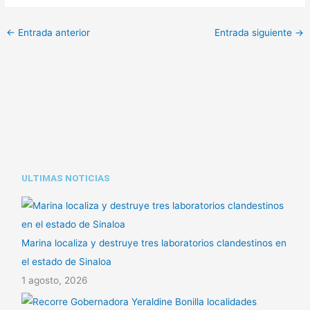
p
h
C
y
a
o
←
Entrada anterior
Entrada siguiente
→
L
t
m
i
s
p
n
A
a
k
p
r
p
t
i
ULTIMAS NOTICIAS
r
Marina localiza y destruye tres laboratorios clandestinos en
el estado de Sinaloa
1 agosto, 2026