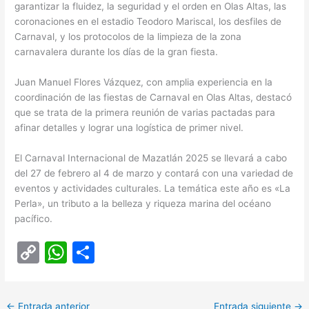
garantizar la fluidez, la seguridad y el orden en Olas Altas, las
coronaciones en el estadio Teodoro Mariscal, los desfiles de
Carnaval, y los protocolos de la limpieza de la zona
carnavalera durante los días de la gran fiesta.
Juan Manuel Flores Vázquez, con amplia experiencia en la
coordinación de las fiestas de Carnaval en Olas Altas, destacó
que se trata de la primera reunión de varias pactadas para
afinar detalles y lograr una logística de primer nivel.
El Carnaval Internacional de Mazatlán 2025 se llevará a cabo
del 27 de febrero al 4 de marzo y contará con una variedad de
eventos y actividades culturales. La temática este año es «La
Perla», un tributo a la belleza y riqueza marina del océano
pacífico.
C
W
C
o
h
o
p
at
m
←
Entrada anterior
Entrada siguiente
→