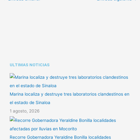
y
s
p
Li
A
ar
n
p
tir
k
p
ULTIMAS NOTICIAS
Marina localiza y destruye tres laboratorios clandestinos en
el estado de Sinaloa
1 agosto, 2026
Recorre Gobernadora Yeraldine Bonilla localidades