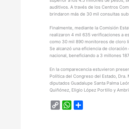
superior a los 4.5 millones de pesos,
auditivos. A través de los Centros Com
brindaron más de 30 mil consultas sub
Finalmente, mediante la Comisión Estat
realizaron 4 mil 635 verificaciones a es
como 30 mil 890 monitoreos de cloro li
Se alcanzó una eficiencia de cloración 
nacional, beneficiando a 3 millones 187
En la comparecencia estuvieron presen
Política del Congreso del Estado, Dra.
diputados Guadalupe Santa Palma León,
Quiñónez, Eligio López Portillo y Amb
C
W
C
o
h
o
p
at
m