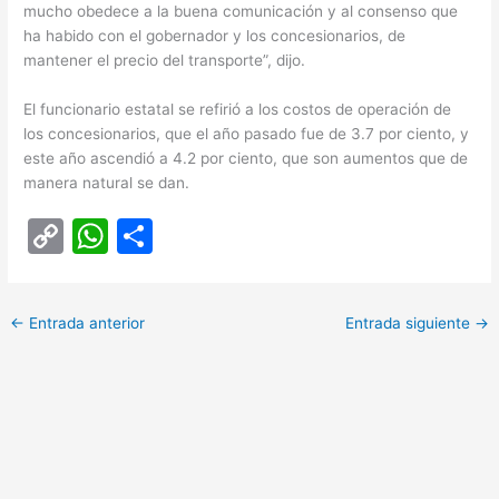
mucho obedece a la buena comunicación y al consenso que
ha habido con el gobernador y los concesionarios, de
mantener el precio del transporte”, dijo.
El funcionario estatal se refirió a los costos de operación de
los concesionarios, que el año pasado fue de 3.7 por ciento, y
este año ascendió a 4.2 por ciento, que son aumentos que de
manera natural se dan.
C
W
C
o
h
o
p
at
m
←
Entrada anterior
Entrada siguiente
→
y
s
p
Li
A
ar
n
p
tir
k
p