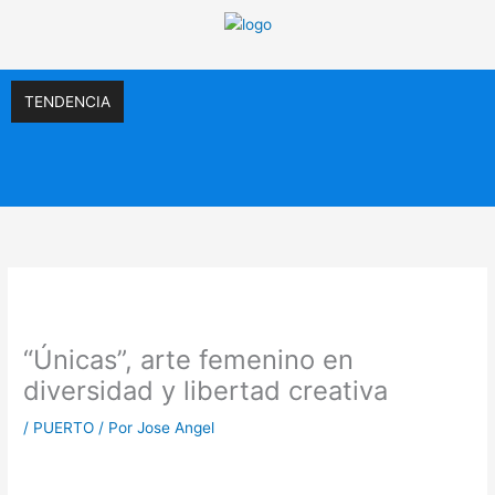
Ir
al
contenido
TENDENCIA
“Únicas”, arte femenino en
diversidad y libertad creativa
/
PUERTO
/ Por
Jose Angel