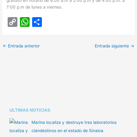
gratuito en horario de 9:00 a.m a 2:00 p.m y de 4:00 p.m. a
7:00 p.m de lunes a viernes.
C
W
C
o
h
o
p
at
m
←
Entrada anterior
Entrada siguiente
→
y
s
p
Li
A
ar
n
p
tir
k
p
ULTIMAS NOTICIAS
Marina localiza y destruye tres laboratorios
clandestinos en el estado de Sinaloa