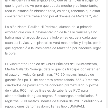
la Presidenta ha encargado algo, que es también trabajar lo
que la gente no ve pero que cuesta mucho y es importante,
toda la instalación hidrosanitaria, es decir, tenemos que estar
constantemente trabajando por el drenaje de Mazatlán“, dijo.
La niña Naomi Paulina Hi Pedroza, alumna de la primaria,
expresó que con la pavimentación de la calle Sauces ya no
habrá más charcos de agua y lodo en su escuela cada que
caen las lluvias, y el plantel se verá más bonito y limpio, por lo
que agradeció a la Presidenta de Mazatlán por hacerles llegar
la obra.
El Subdirector Técnico de Obras Públicas del Ayuntamiento,
Martín Gallardo Noriega, detalló que los trabajos consisten en
el trazo y nivelación preliminar, 170.60 metros lineales de
guarnición tipo “L” de concreto premezclado, 555.40 metros
cuadrados de pavimento de concreto premezclado, 2 pozos
de visita, 900 metros lineales de tubería de PVC para
alcantarillado de aguas negras, 8 descargas domiciliarias, 8
registros, 900 metros lineales de tubería de PVC hidráulico y 4
reposiciones de tomas domiciliarias tipo JUMAPAM.