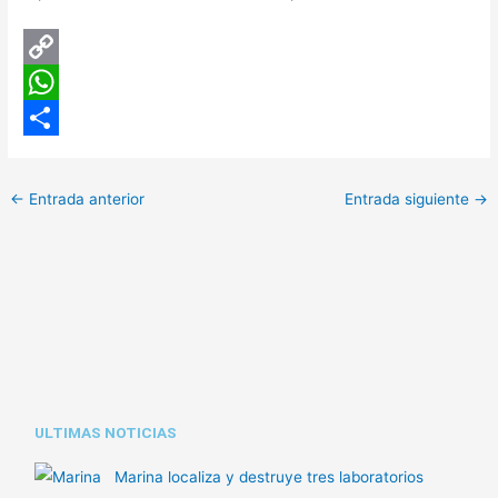
C
o
W
p
h
C
y
a
o
←
Entrada anterior
Entrada siguiente
→
L
t
m
i
s
p
n
A
a
k
p
r
p
t
i
ULTIMAS NOTICIAS
r
Marina localiza y destruye tres laboratorios