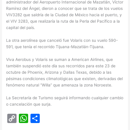
administrador del Aeropuerto Internacional de Mazatlán, Víctor
Ramírez del Ángel, dieron a conocer que se trata de los vuelos
VIV3282 que saldría de la Ciudad de México hacia el puerto, y
el VIV 3283, que realizaría la ruta de la Perla del Pacífico a la
capital del país.
La otra aerolínea que canceló fue Volaris con su vuelo 590-
591, que tenía el recorrido Tijuana-Mazatlán-Tijuana.
Viva Aerobus y Volaris se suman a American Airlines, que
también suspendió este día sus recorridos para este 23 de
octubre de Phoenix, Arizona y Dallas Texas, debido a las
pésimas condiciones climatológicas que existen, derivadas del
fenómeno natural “Willa” que amenaza la zona Noroeste.
La Secretaría de Turismo seguirá informando cualquier cambio
o cancelación que surja.
C
W
C
o
h
o