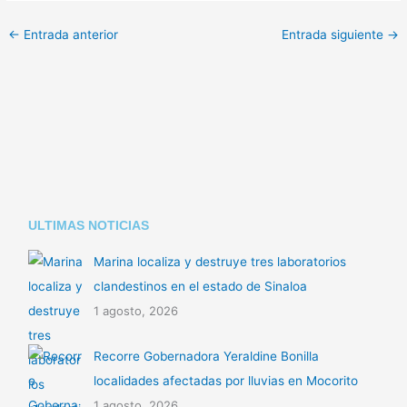
p
at
m
←
Entrada anterior
Entrada siguiente
→
y
s
p
Li
A
ar
n
p
tir
k
p
ULTIMAS NOTICIAS
Marina localiza y destruye tres laboratorios
clandestinos en el estado de Sinaloa
1 agosto, 2026
Recorre Gobernadora Yeraldine Bonilla
localidades afectadas por lluvias en Mocorito
1 agosto, 2026