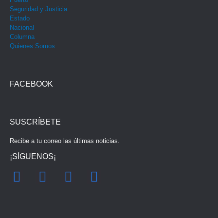
Seguridad y Justicia
Estado
Nacional
Columna
Quienes Somos
FACEBOOK
SUSCRÍBETE
Recibe a tu correo las últimas noticias.
¡SÍGUENOS¡
F
I
Y
T
a
n
o
w
c
s
u
i
e
t
t
t