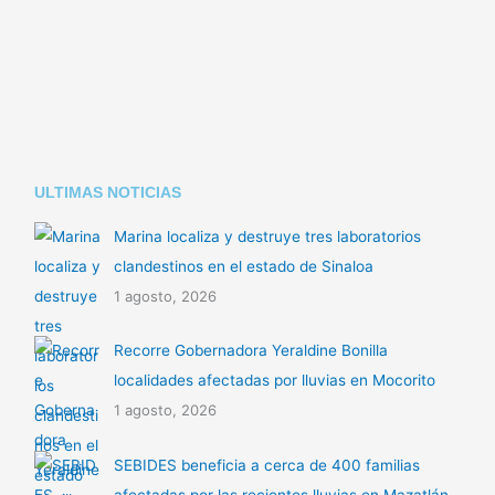
Li
A
ar
n
p
tir
k
p
ULTIMAS NOTICIAS
Marina localiza y destruye tres laboratorios
clandestinos en el estado de Sinaloa
1 agosto, 2026
Recorre Gobernadora Yeraldine Bonilla
localidades afectadas por lluvias en Mocorito
1 agosto, 2026
SEBIDES beneficia a cerca de 400 familias
afectadas por las recientes lluvias en Mazatlán