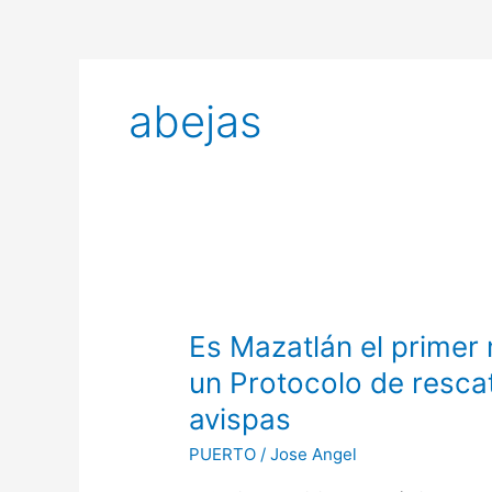
abejas
Es
Mazatlán
Es Mazatlán el primer 
el
primer
un Protocolo de resca
municipio
avispas
de
Sinaloa
PUERTO
/
Jose Angel
en