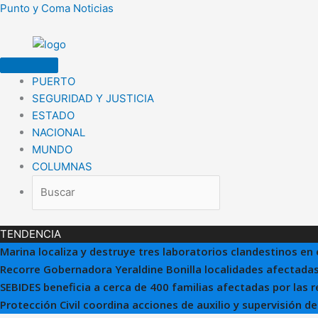
Ir
Punto y Coma Noticias
al
contenido
PUERTO
SEGURIDAD Y JUSTICIA
ESTADO
NACIONAL
MUNDO
COLUMNAS
TENDENCIA
Marina localiza y destruye tres laboratorios clandestinos en 
Recorre Gobernadora Yeraldine Bonilla localidades afectadas
SEBIDES beneficia a cerca de 400 familias afectadas por las 
Protección Civil coordina acciones de auxilio y supervisión d