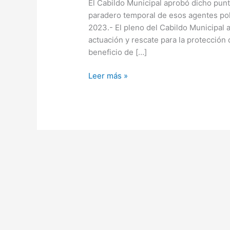
El Cabildo Municipal aprobó dicho punt
tener
paradero temporal de esos agentes pol
un
2023.- El pleno del Cabildo Municipal 
Protocolo
actuación y rescate para la protección 
de
beneficio de […]
rescate
y
Leer más »
protección
de
abejas
y
avispas