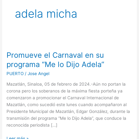
adela micha
Promueve
el
Promueve el Carnaval en su
Carnaval
en
programa “Me lo Dijo Adela”
su
PUERTO
/
Jose Angel
programa
“Me
Mazatlán, Sinaloa, 05 de febrero de 2024.-Aún no portan la
lo
corona pero los soberanos de la máxima fiesta porteña ya
Dijo
comenzaron a promocionar el Carnaval Internacional de
Adela”
Mazatlán, como sucedió este lunes cuando acompañaron al
Presidente Municipal de Mazatlán, Edgar González, durante la
transmisión del programa “Me lo Dijo Adela”, que conduce la
reconocida periodista […]
Leer más »