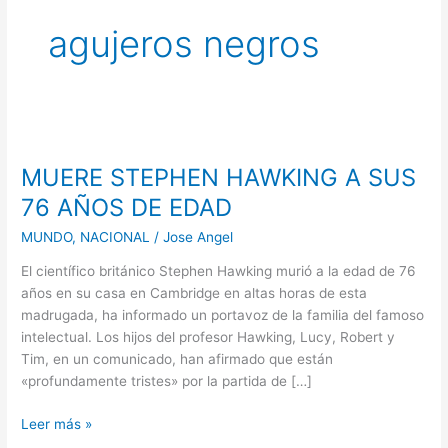
agujeros negros
MUERE
STEPHEN
MUERE STEPHEN HAWKING A SUS
HAWKING
A
76 AÑOS DE EDAD
SUS
MUNDO
,
NACIONAL
/
Jose Angel
76
AÑOS
El científico británico Stephen Hawking murió a la edad de 76
DE
años en su casa en Cambridge en altas horas de esta
EDAD
madrugada, ha informado un portavoz de la familia del famoso
intelectual. Los hijos del profesor Hawking, Lucy, Robert y
Tim, en un comunicado, han afirmado que están
«profundamente tristes» por la partida de […]
Leer más »