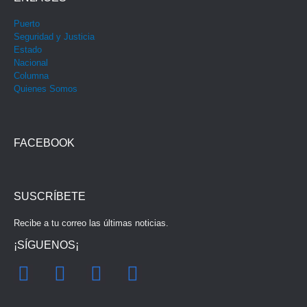
Puerto
Seguridad y Justicia
Estado
Nacional
Columna
Quienes Somos
FACEBOOK
SUSCRÍBETE
Recibe a tu correo las últimas noticias.
¡SÍGUENOS¡
F
I
Y
T
a
n
o
w