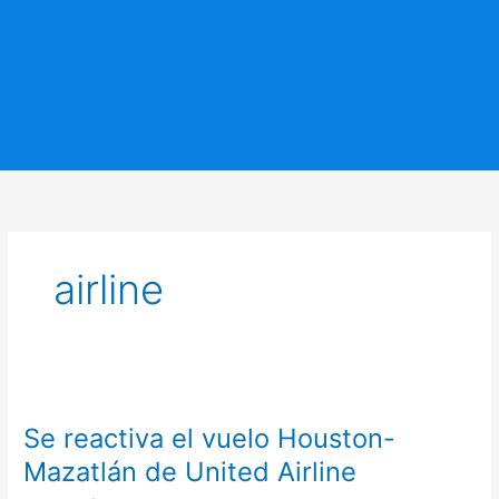
airline
Se
reactiva
Se reactiva el vuelo Houston-
el
vuelo
Mazatlán de United Airline
Houston-