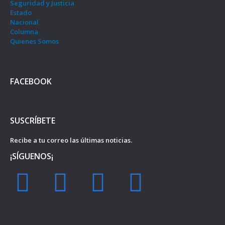
Seguridad y Justicia
Estado
Nacional
Columna
Quienes Somos
FACEBOOK
SUSCRÍBETE
Recibe a tu correo las últimas noticias.
¡SÍGUENOS¡
F
I
Y
T
a
n
o
w