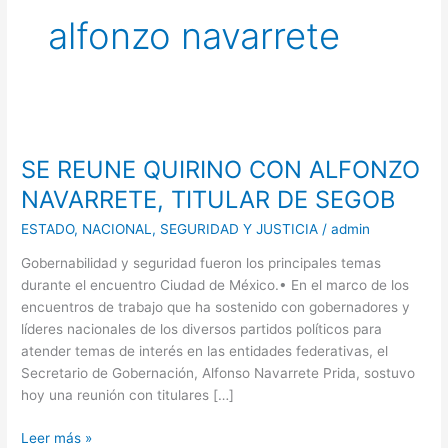
alfonzo navarrete
SE
REUNE
SE REUNE QUIRINO CON ALFONZO
QUIRINO
CON
NAVARRETE, TITULAR DE SEGOB
ALFONZO
ESTADO
,
NACIONAL
,
SEGURIDAD Y JUSTICIA
/
admin
NAVARRETE,
TITULAR
Gobernabilidad y seguridad fueron los principales temas
DE
durante el encuentro Ciudad de México.• En el marco de los
SEGOB
encuentros de trabajo que ha sostenido con gobernadores y
líderes nacionales de los diversos partidos políticos para
atender temas de interés en las entidades federativas, el
Secretario de Gobernación, Alfonso Navarrete Prida, sostuvo
hoy una reunión con titulares […]
Leer más »