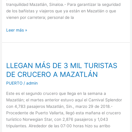
tranquilidad Mazatlán, Sinaloa.- Para garantizar la seguridad
de los bañistas y viajeros que ya están en Mazatlán o que
vienen por carretera; personal de la
Leer más »
LLEGAN
MÁS
LLEGAN MÁS DE 3 MIL TURISTAS
DE
3
DE CRUCERO A MAZATLÁN
MIL
PUERTO
/
admin
TURISTAS
DE
Este es el segundo crucero que llega en la semana a
CRUCERO
Mazatlán; el martes anterior estuvo aquí el Carnival Splendor
A
con 4,783 pasajeros Mazatlán, Sin., marzo 29 de 2018.-
MAZATLÁN
Procedente de Puerto Vallarta, llegó esta mañana el crucero
turístico Norwegian Star, con 2,876 pasajeros y 1,043
tripulantes. Alrededor de las 07:00 horas hizo su arribo