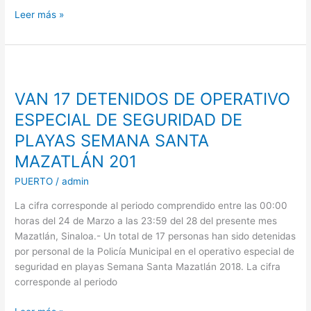
Leer más »
VAN
17
VAN 17 DETENIDOS DE OPERATIVO
DETENIDOS
DE
ESPECIAL DE SEGURIDAD DE
OPERATIVO
PLAYAS SEMANA SANTA
ESPECIAL
MAZATLÁN 201
DE
SEGURIDAD
PUERTO
/
admin
DE
PLAYAS
La cifra corresponde al periodo comprendido entre las 00:00
SEMANA
horas del 24 de Marzo a las 23:59 del 28 del presente mes
SANTA
Mazatlán, Sinaloa.- Un total de 17 personas han sido detenidas
MAZATLÁN
por personal de la Policía Municipal en el operativo especial de
201
seguridad en playas Semana Santa Mazatlán 2018. La cifra
corresponde al periodo