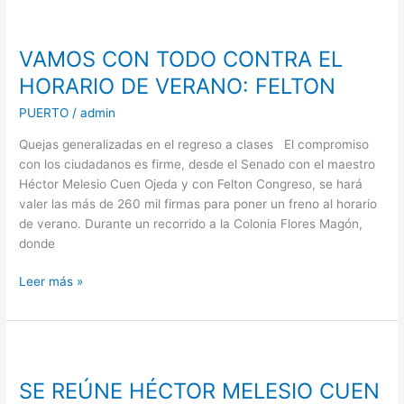
VAMOS
CON
VAMOS CON TODO CONTRA EL
TODO
CONTRA
HORARIO DE VERANO: FELTON
EL
PUERTO
/
admin
HORARIO
DE
Quejas generalizadas en el regreso a clases El compromiso
VERANO:
con los ciudadanos es firme, desde el Senado con el maestro
FELTON
Héctor Melesio Cuen Ojeda y con Felton Congreso, se hará
valer las más de 260 mil firmas para poner un freno al horario
de verano. Durante un recorrido a la Colonia Flores Magón,
donde
Leer más »
SE
REÚNE
SE REÚNE HÉCTOR MELESIO CUEN
HÉCTOR