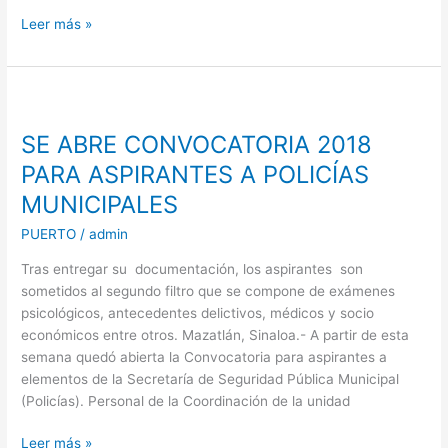
Leer más »
SE
ABRE
SE ABRE CONVOCATORIA 2018
CONVOCATORIA
2018
PARA ASPIRANTES A POLICÍAS
PARA
MUNICIPALES
ASPIRANTES
A
PUERTO
/
admin
POLICÍAS
Tras entregar su documentación, los aspirantes son
MUNICIPALES
sometidos al segundo filtro que se compone de exámenes
psicológicos, antecedentes delictivos, médicos y socio
económicos entre otros. Mazatlán, Sinaloa.- A partir de esta
semana quedó abierta la Convocatoria para aspirantes a
elementos de la Secretaría de Seguridad Pública Municipal
(Policías). Personal de la Coordinación de la unidad
Leer más »