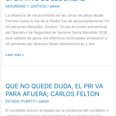
A
SEGURIDAD Y JUSTICIA
/
admin
12
La afluencia de vacacionistas en las zonas de playa desde
EXTRAVIADOS
Cerritos hasta la Isla de la Piedra fue de aproximadamente 110
EN
mil personas Mazatlán, Sinaloa.- En las acciones preventivas
OPERATIVO
del Operativo de Seguridad de Semana Santa Mazatlán 2018
DE
ayer sábado de gloria, los efectivos municipales arrestaron a
SEGURIDAD
29 personas por diversas faltas administrativas y dos
Leer más »
QUE
NO
QUE NO QUEDE DUDA, EL PRI VA
QUEDE
DUDA,
PARA AFUERA; CARLOS FELTON
EL
ESTADO
,
PUERTO
/
admin
PRI
VA
El candidato estuvo arropado por la presencia del candidato y
PARA
candidata al Senado, Héctor Melesio Cuen Ojeda y Sylvia