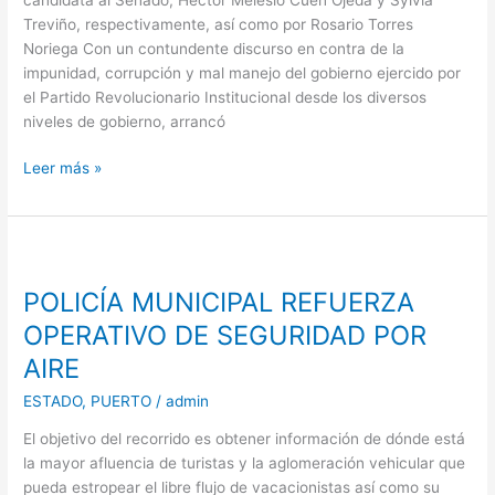
AFUERA;
Treviño, respectivamente, así como por Rosario Torres
CARLOS
Noriega Con un contundente discurso en contra de la
FELTON
impunidad, corrupción y mal manejo del gobierno ejercido por
el Partido Revolucionario Institucional desde los diversos
niveles de gobierno, arrancó
Leer más »
POLICÍA
MUNICIPAL
POLICÍA MUNICIPAL REFUERZA
REFUERZA
OPERATIVO
OPERATIVO DE SEGURIDAD POR
DE
AIRE
SEGURIDAD
POR
ESTADO
,
PUERTO
/
admin
AIRE
El objetivo del recorrido es obtener información de dónde está
la mayor afluencia de turistas y la aglomeración vehicular que
pueda estropear el libre flujo de vacacionistas así como su