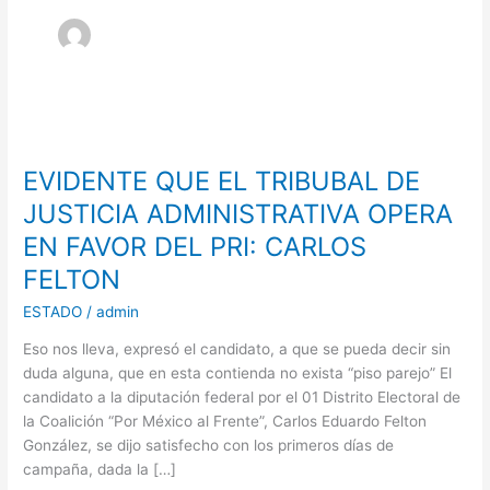
EVIDENTE
QUE
EVIDENTE QUE EL TRIBUBAL DE
EL
TRIBUBAL
JUSTICIA ADMINISTRATIVA OPERA
DE
EN FAVOR DEL PRI: CARLOS
JUSTICIA
FELTON
ADMINISTRATIVA
OPERA
ESTADO
/
admin
EN
FAVOR
Eso nos lleva, expresó el candidato, a que se pueda decir sin
DEL
duda alguna, que en esta contienda no exista “piso parejo” El
PRI:
candidato a la diputación federal por el 01 Distrito Electoral de
CARLOS
la Coalición “Por México al Frente”, Carlos Eduardo Felton
FELTON
González, se dijo satisfecho con los primeros días de
campaña, dada la […]