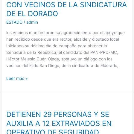
MELESIO
CON VECINOS DE LA SINDICATURA
CUEN
DE EL DORADO
CON
VECINOS
ESTADO
/
admin
DE
los vecinos manifestaron su agradecimiento por el apoyo que
LA
han recibido desde que era rector, alcalde y diputado local
SINDICATURA
Iniciando su décimo día de campaña para obtener la
DE
Senaduría de la República, el candidato del PAN-PRD-MC,
EL
Héctor Melesio Cuén Ojeda, sostuvo un diálogo con los
DORADO
vecinos del Ejido San Diego, de la sindicatura de Eldorado,
Leer más »
DETIENEN
29
DETIENEN 29 PERSONAS Y SE
PERSONAS
Y
AUXILIA A 12 EXTRAVIADOS EN
SE
OPERATIVO DE SEGURIDAD
AUXILIA