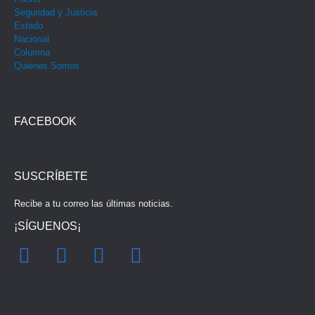
Seguridad y Justicia
Estado
Nacional
Columna
Quienes Somos
FACEBOOK
SUSCRÍBETE
Recibe a tu correo las últimas noticias.
¡SÍGUENOS¡
F
I
Y
T
a
n
o
w
c
s
u
i
e
t
t
t