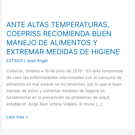
ANTE
ALTAS
ANTE ALTAS TEMPERATURAS,
TEMPERATURAS,
COEPRISS
COEPRISS RECOMIENDA BUEN
RECOMIENDA
MANEJO DE ALIMENTOS Y
BUEN
EXTREMAR MEDIDAS DE HIGIENE
MANEJO
DE
ESTADO
/
Jose Angel
ALIMENTOS
Y
Culiacán, Sinaloa a 18 de junio de 2019.- En esta temporada
EXTREMAR
de calor las enfermedades relacionadas con el consumo de
MEDIDAS
alimentos en mal estado se incrementan, por lo que el buen
DE
manejo de estos y extremar medidas de higiene es
HIGIENE
fundamental en la prevención de problemas de salud,
estableció Jorge Alan Urbina Vidales. El titular […]
Leer más »