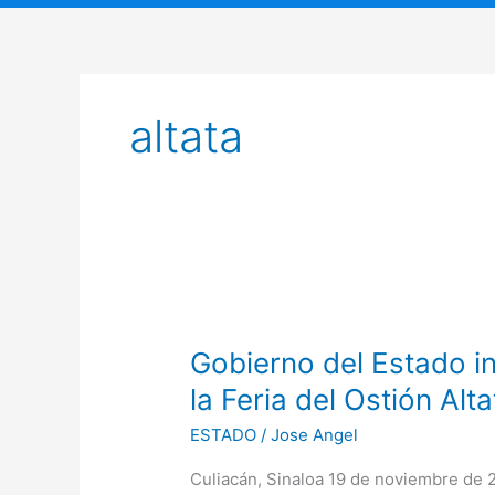
altata
Gobierno
del
Gobierno del Estado in
Estado
invita
la Feria del Ostión Alt
a
ESTADO
/
Jose Angel
la
segunda
Culiacán, Sinaloa 19 de noviembre de 2
edición