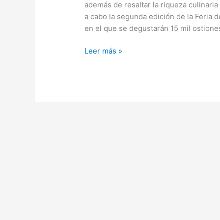
además de resaltar la riqueza culinari
de
a cabo la segunda edición de la Feria d
la
en el que se degustarán 15 mil ostione
Feria
del
Leer más »
Ostión
Altata
2025