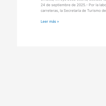
carretera
24 de septiembre de 2025.- Por la labor
de
carreteras, la Secretaría de Turismo d
los
Ángeles
Leer más »
Verdes