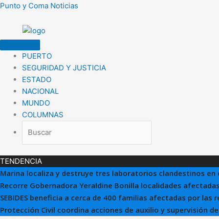
Ir
Punto y Coma Noticias
al
contenido
PUERTO
SEGURIDAD Y JUSTICIA
ESTADO
NACIONAL
MUNDO
COLUMNAS
TENDENCIA
Marina localiza y destruye tres laboratorios clandestinos en 
Recorre Gobernadora Yeraldine Bonilla localidades afectadas
SEBIDES beneficia a cerca de 400 familias afectadas por las 
Protección Civil coordina acciones de auxilio y supervisión d