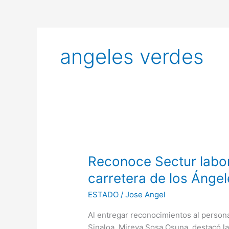
angeles verdes
Reconoce
Sectur
Reconoce Sectur labor
labor
de
carretera de los Ánge
apoyo
ESTADO
/
Jose Angel
y
auxilio
Al entregar reconocimientos al persona
en
Sinaloa, Mireya Sosa Osuna, destacó la 