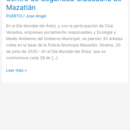
reverdece
Mazatlán
el
Centro
PUERTO
/
Jose Angel
de
En el Día Mundial del Árbol, y con la participación de Club
Seguridad
Venados, empresas socialmente responsables y Ecología y
Ciudadana
Medio Ambiente del Gobierno Municipal, se plantan 30 árboles
de
ceiba en la base de la Policía Municipal Mazatlán, Sinaloa, 30
Mazatlán
de junio de 2025.– En el Día Mundial del Árbol, que se
conmemora cada 28 de […]
Leer más »