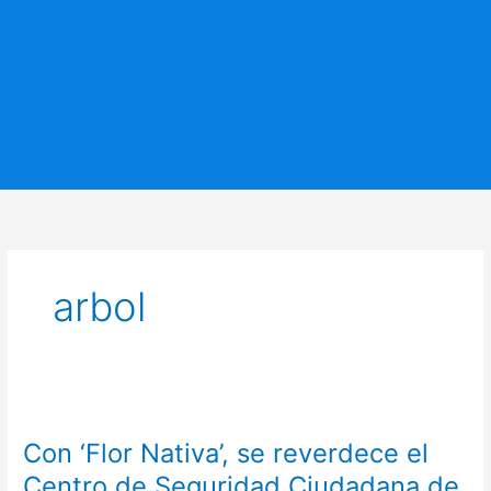
arbol
Con
‘Flor
Con ‘Flor Nativa’, se reverdece el
Nativa’,
se
Centro de Seguridad Ciudadana de