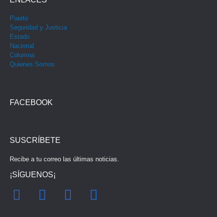
Puerto
Seguridad y Justicia
Estado
Nacional
Columna
Quienes Somos
FACEBOOK
SUSCRÍBETE
Recibe a tu correo las últimas noticias.
¡SÍGUENOS¡
F
I
Y
T
a
n
o
w