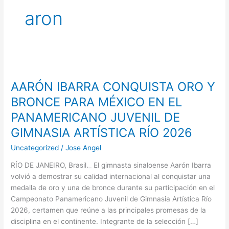
aron
AARÓN
IBARRA
AARÓN IBARRA CONQUISTA ORO Y
CONQUISTA
ORO
BRONCE PARA MÉXICO EN EL
Y
PANAMERICANO JUVENIL DE
BRONCE
GIMNASIA ARTÍSTICA RÍO 2026
PARA
MÉXICO
Uncategorized
/
Jose Angel
EN
EL
RÍO DE JANEIRO, Brasil._ El gimnasta sinaloense Aarón Ibarra
PANAMERICANO
volvió a demostrar su calidad internacional al conquistar una
JUVENIL
medalla de oro y una de bronce durante su participación en el
DE
Campeonato Panamericano Juvenil de Gimnasia Artística Río
GIMNASIA
2026, certamen que reúne a las principales promesas de la
ARTÍSTICA
disciplina en el continente. Integrante de la selección […]