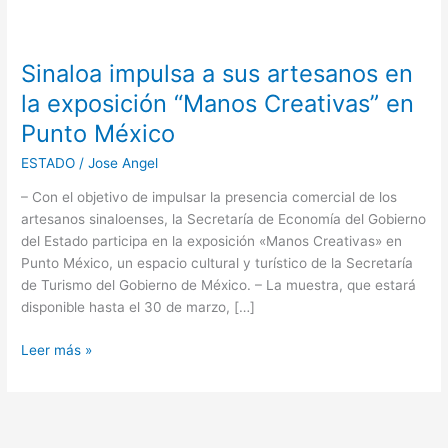
Sinaloa
impulsa
Sinaloa impulsa a sus artesanos en
a
sus
la exposición “Manos Creativas” en
artesanos
Punto México
en
la
ESTADO
/
Jose Angel
exposición
– Con el objetivo de impulsar la presencia comercial de los
“Manos
artesanos sinaloenses, la Secretaría de Economía del Gobierno
Creativas”
del Estado participa en la exposición «Manos Creativas» en
en
Punto México, un espacio cultural y turístico de la Secretaría
Punto
de Turismo del Gobierno de México. – La muestra, que estará
México
disponible hasta el 30 de marzo, […]
Leer más »