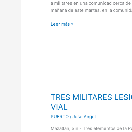
a militares en una comunidad cerca de 
Los
mañana de este martes, en la comunid
Ramos;
hay
Leer más »
detenidos
TRES
MILITARES
TRES MILITARES LE
LESIONADOS
EN
VIAL
ACCIDENTE
PUERTO
/
Jose Angel
VIAL
Mazatlán, Sin.- Tres elementos de la Pol