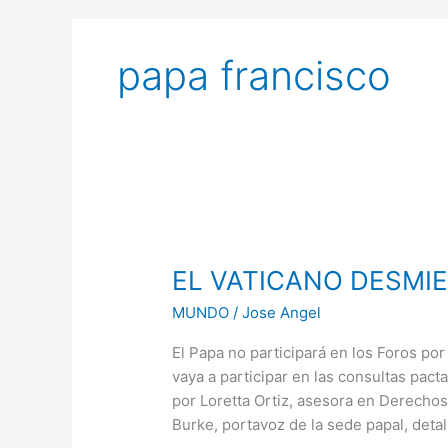
papa francisco
EL
VATICANO
EL VATICANO DESMI
DESMIENTE
A
MUNDO
/
Jose Angel
LÓPEZ
OBRADOR
El Papa no participará en los Foros por
vaya a participar en las consultas pact
por Loretta Ortiz, asesora en Derech
Burke, portavoz de la sede papal, detal