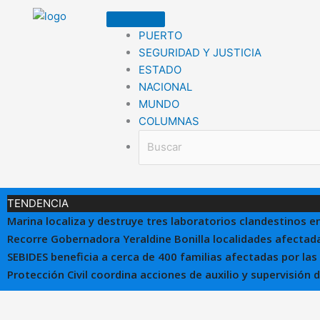
Ir
al
PUERTO
contenido
SEGURIDAD Y JUSTICIA
ESTADO
NACIONAL
MUNDO
COLUMNAS
TENDENCIA
Marina localiza y destruye tres laboratorios clandestinos e
Recorre Gobernadora Yeraldine Bonilla localidades afectada
SEBIDES beneficia a cerca de 400 familias afectadas por las
Protección Civil coordina acciones de auxilio y supervisión