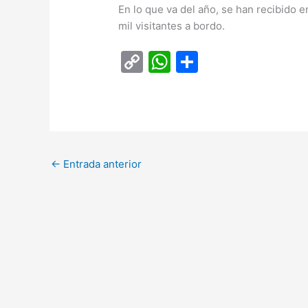
En lo que va del año, se han recibido 
mil visitantes a bordo.
C
W
C
o
h
o
p
at
m
y
s
p
Li
A
ar
←
Entrada anterior
n
p
tir
k
p