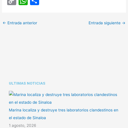
C
W
C
o
h
o
p
at
m
←
Entrada anterior
Entrada siguiente
→
y
s
p
Li
A
ar
n
p
tir
k
p
ULTIMAS NOTICIAS
Marina localiza y destruye tres laboratorios clandestinos en
el estado de Sinaloa
1 agosto, 2026