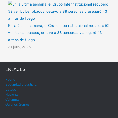
En la última semana, el Grupo Interinstitucional recuperó 52
vehículos robados, detuvo a 38 personas y aseguró 43
armas de fuego
31 julio, 2026
ENLACES
Puerto
Seguridad y Justicia
Estado
Nacional
Columna
Quienes Somos