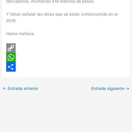
derivadoras, invirtiendo 418 millones de pesos.
Y faltan señalar las obras que se están construyendo en el
2019.
Hasta mañana
C
o
W
p
h
C
y
a
o
←
Entrada anterior
Entrada siguiente
→
L
t
m
i
s
p
n
A
a
k
p
r