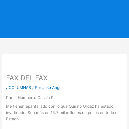
FAX DEL FAX
/
COLUMNAS
/ Por
Jose Angel
Por J. Humberto Cossío R.
Me tienen apantallado con lo que Quirino Ordaz ha estado
invirtiendo. Son más de 13.7 mil millones de pesos en todo el
Estado.