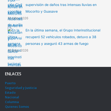
supervisión de daños tras intensas lluvias en
Mocorito y Guasave
31 julio, 2026
En la última semana, el Grupo Interinstitucional
recuperó 52 vehículos robados, detuvo a 38
personas y aseguró 43 armas de fuego
31 julio, 2026
ENLACES
Puerto
Seguridad y Justicia
Estado
Nacional
Columna
Quienes Somos