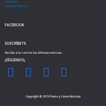
Columna
Quienes Somos
FACEBOOK
SUSCRÍBETE
Recibe a tu correo las últimas noticias.
¡SÍGUENOS¡
F
I
Y
T
a
n
o
w
c
s
u
i
Copyright © 2019
Punto y Coma Noticias