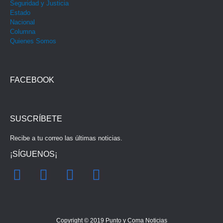
Seguridad y Justicia
Estado
Nacional
Columna
Quienes Somos
FACEBOOK
SUSCRÍBETE
Recibe a tu correo las últimas noticias.
¡SÍGUENOS¡
F
I
Y
T
a
n
o
w
c
s
u
i
e
t
t
t
Copyright © 2019
Punto y Coma Noticias