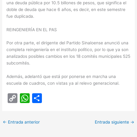
una deuda pública por 10.5 billones de pesos, que significa el
doble de deuda que hace 6 años, es decir, en este semestre
fue duplicada.
REINGENIERÍA EN EL PAS
Por otra parte, el dirigente del Partido Sinaloense anunció una
completa reingeniería en el instituto político, por lo que ya son
analizados posibles cambios en los 18 comités municipales 525
subcomités.
Además, adelantó que está por ponerse en marcha una
escuela de cuadros, con vistas ya al relevo generacional.
C
W
C
o
h
o
p
at
m
←
Entrada anterior
Entrada siguiente
→
y
s
p