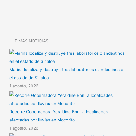
n
A
a
k
p
r
p
t
i
ULTIMAS NOTICIAS
r
Marina localiza y destruye tres laboratorios clandestinos en
el estado de Sinaloa
1 agosto, 2026
Recorre Gobernadora Yeraldine Bonilla localidades
afectadas por lluvias en Mocorito
1 agosto, 2026