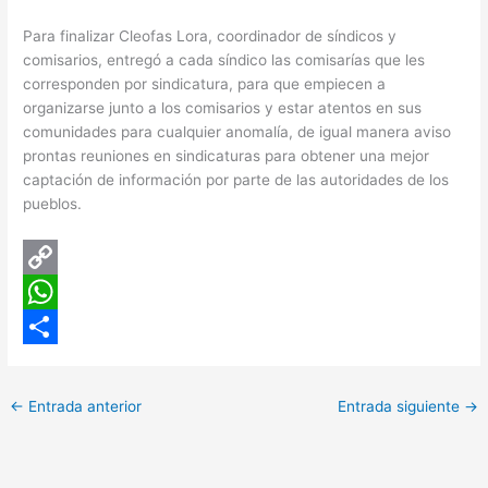
Para finalizar Cleofas Lora, coordinador de síndicos y
comisarios, entregó a cada síndico las comisarías que les
corresponden por sindicatura, para que empiecen a
organizarse junto a los comisarios y estar atentos en sus
comunidades para cualquier anomalía, de igual manera aviso
prontas reuniones en sindicaturas para obtener una mejor
captación de información por parte de las autoridades de los
pueblos.
C
o
W
p
h
C
y
a
o
←
Entrada anterior
Entrada siguiente
→
L
t
m
i
s
p