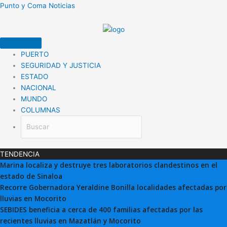
Ir
Punto y Coma Noticias
al
contenido
PUERTO
SEGURIDAD Y JUSTICIA
ESTADO
NACIONAL
MUNDO
COLUMNAS
TENDENCIA
Marina localiza y destruye tres laboratorios clandestinos en el
estado de Sinaloa
Recorre Gobernadora Yeraldine Bonilla localidades afectadas por
lluvias en Mocorito
SEBIDES beneficia a cerca de 400 familias afectadas por las
recientes lluvias en Mazatlán y Mocorito