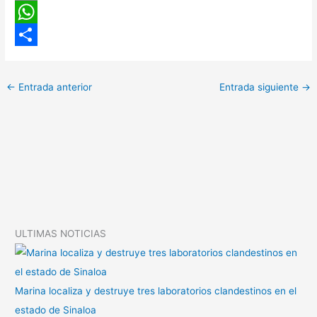
C
o
W
p
h
C
y
a
o
←
Entrada anterior
Entrada siguiente
→
L
t
m
i
s
p
n
A
a
k
p
r
p
t
i
ULTIMAS NOTICIAS
r
Marina localiza y destruye tres laboratorios clandestinos en el
estado de Sinaloa