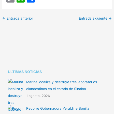
o
h
o
p
at
m
←
Entrada anterior
Entrada siguiente
→
y
s
p
Li
A
ar
n
p
tir
k
p
ULTIMAS NOTICIAS
Marina localiza y destruye tres laboratorios
clandestinos en el estado de Sinaloa
1 agosto, 2026
Recorre Gobernadora Yeraldine Bonilla