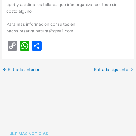
tipo) y asistir a los talleres que irán organizando, todo sin
costo alguno.
Para más información consultas en:
pacos.reserva.natural@gmail.com
C
W
C
o
h
o
p
at
m
←
Entrada anterior
Entrada siguiente
→
y
s
p
Li
A
ar
n
p
tir
k
p
ULTIMAS NOTICIAS