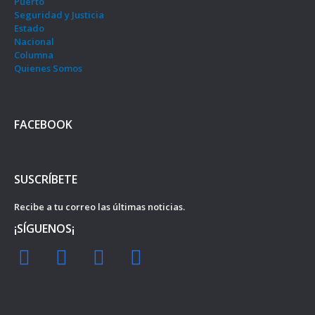
Puerto
Seguridad y Justicia
Estado
Nacional
Columna
Quienes Somos
FACEBOOK
SUSCRÍBETE
Recibe a tu correo las últimas noticias.
¡SÍGUENOS¡
F
I
Y
T
a
n
o
w
c
s
u
i