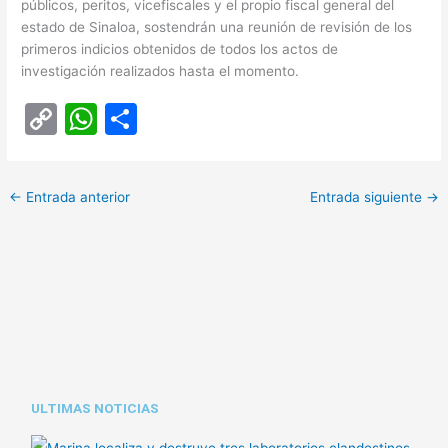
públicos, peritos, vicefiscales y el propio fiscal general del
estado de Sinaloa, sostendrán una reunión de revisión de los
primeros indicios obtenidos de todos los actos de
investigación realizados hasta el momento.
C
W
C
o
h
o
p
at
m
←
Entrada anterior
Entrada siguiente
→
y
s
p
Li
A
ar
n
p
tir
k
p
ULTIMAS NOTICIAS