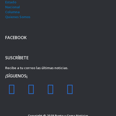
Estado
Nacional
Columna
Quienes Somos
FACEBOOK
SUSCRÍBETE
Recibe a tu correo las últimas noticias.
¡SÍGUENOS¡
F
I
Y
T
a
n
o
w
c
s
u
i
Copyright © 2019
Punto y Coma Noticias