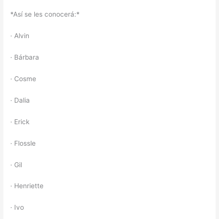
*Así se les conocerá:*
· Alvin
· Bárbara
· Cosme
· Dalia
· Erick
· Flossle
· Gil
· Henriette
· Ivo