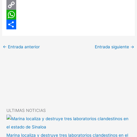
C
o
W
p
h
C
y
a
o
←
Entrada anterior
Entrada siguiente
→
L
t
m
i
s
p
n
A
a
k
p
r
p
t
i
ULTIMAS NOTICIAS
r
Marina localiza y destruye tres laboratorios clandestinos en el