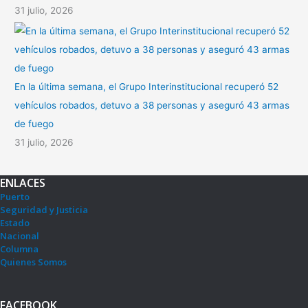
31 julio, 2026
En la última semana, el Grupo Interinstitucional recuperó 52
vehículos robados, detuvo a 38 personas y aseguró 43 armas
de fuego
31 julio, 2026
ENLACES
Puerto
Seguridad y Justicia
Estado
Nacional
Columna
Quienes Somos
FACEBOOK