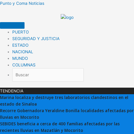
Ir
Punto y Coma Noticias
al
contenido
PUERTO
SEGURIDAD Y JUSTICIA
ESTADO
NACIONAL
MUNDO
COLUMNAS
TENDENCIA
Marina localiza y destruye tres laboratorios clandestinos en el
estado de Sinaloa
Recorre Gobernadora Yeraldine Bonilla localidades afectadas por
lluvias en Mocorito
SEBIDES beneficia a cerca de 400 familias afectadas por las
recientes lluvias en Mazatlán y Mocorito