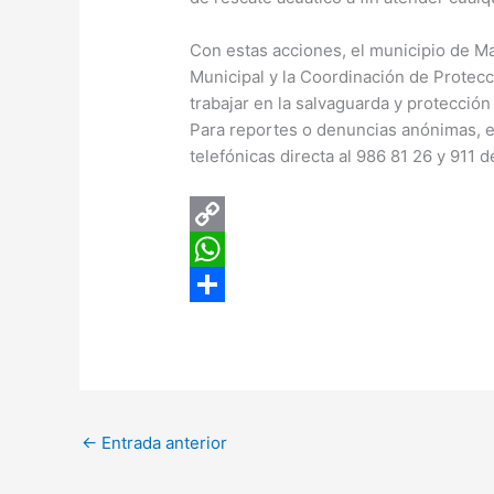
Con estas acciones, el municipio de Ma
Municipal y la Coordinación de Protec
trabajar en la salvaguarda y protección
Para reportes o denuncias anónimas, ex
telefónicas directa al 986 81 26 y 911 
C
o
W
p
h
C
y
a
o
L
t
m
i
s
p
←
Entrada anterior
n
A
a