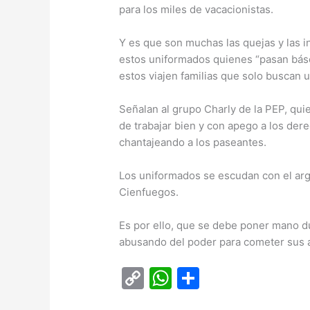
para los miles de vacacionistas.
Y es que son muchas las quejas y las 
estos uniformados quienes “pasan báscu
estos viajen familias que solo buscan
Señalan al grupo Charly de la PEP, qui
de trabajar bien y con apego a los de
chantajeando a los paseantes.
Los uniformados se escudan con el ar
Cienfuegos.
Es por ello, que se debe poner mano du
abusando del poder para cometer sus 
C
W
C
o
h
o